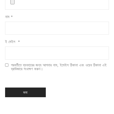
নাম
*
ই মেইল
*
পরবর্তীতে ব্যবহারের জন্য আপনার নাম, ইমেইল ঠিকানা এবং ওয়েব ঠিকানা এই
ব্রাউজারে সংরক্ষণ করুন।
한국어