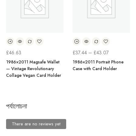
মূল্য
£
46.63
£
37.44
–
£
43.07
সীমা:
1986×2011 Magsafe Wallet
1986×2011 Portrait Phone
— Vintage Revolutionary
Case with Card Holder
£37.44
Collage Vegan Card Holder
থেকে
£43.07
পর্যালোচনা
There are no reviews yet