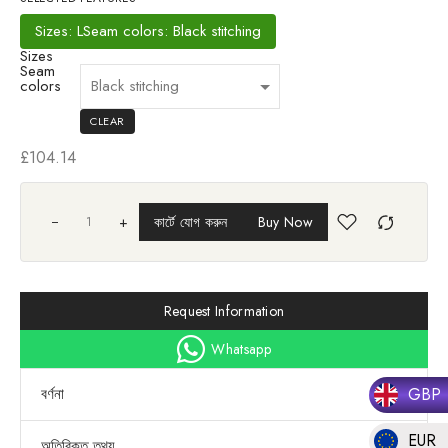
Sizes: L
Seam colors: Black stitching
Sizes
Seam
colors
CLEAR
£
104.14
+
কার্টে যোগ করুন
Buy Now
Request Information
Whatsapp
বর্ণনা
GBP
EUR
অতিরিক্ত তথ্য