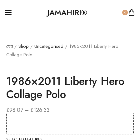
JAMAHIRI®
0
হোম
/
Shop
/
Uncategorised
/ 1986×2011 Liberty Hero
Collage Polo
1986×2011 Liberty Hero
Collage Polo
মূল্য
£
98.07
–
£
126.33
সীমা:
£98.07
থেকে
£126.33
SELECTED FEATURES