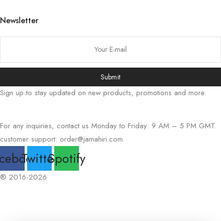
日本語
Newsletter
Русский
Bahasa Indonesia
简体中文
Submit
हिन्दी
Sign up to stay updated on new products, promotions and more.
اردو
Tiếng Việt
For any inquiries, contact us Monday to Friday: 9 AM – 5 PM GMT.
Português
customer support:
order@jamahiri.com
Italiano
cebook
Twitter
Spotify
Deutsch
Español
® 2016-2026
Français
العربية