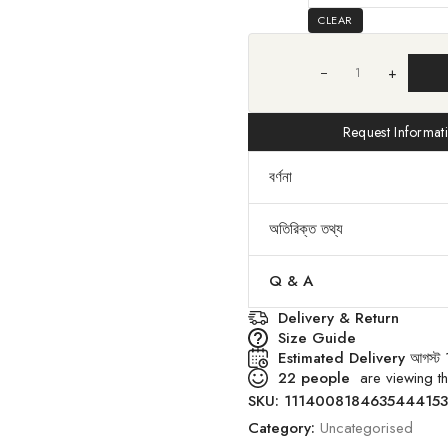
CLEAR
+
Request Informat
বর্ণনা
অতিরিক্ত তথ্য
Q & A
Delivery & Return
Size Guide
Estimated Delivery
আগস্ট 
22
people
are viewing th
SKU:
111400818463544415
Category:
Uncategorised