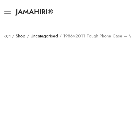
JAMAHIRI®
হোম
/
Shop
/
Uncategorised
/ 1986×2011 Tough Phone Case — Vin