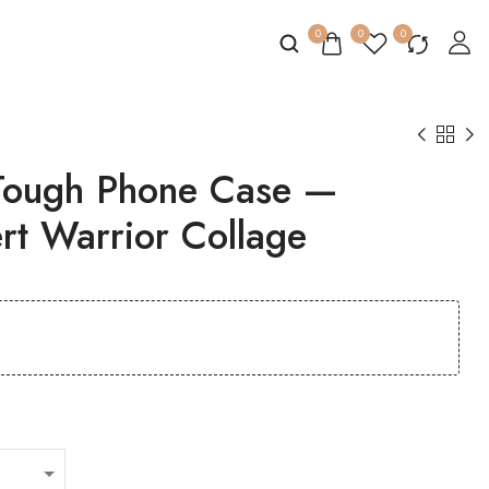
0
0
0
ough Phone Case —
rt Warrior Collage