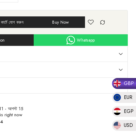
কার্টে যোগ করুন
Buy Now
ion
Whatsapp
GBP
EUR
11 - আগস্ট 15
EGP
is right now
34
USD