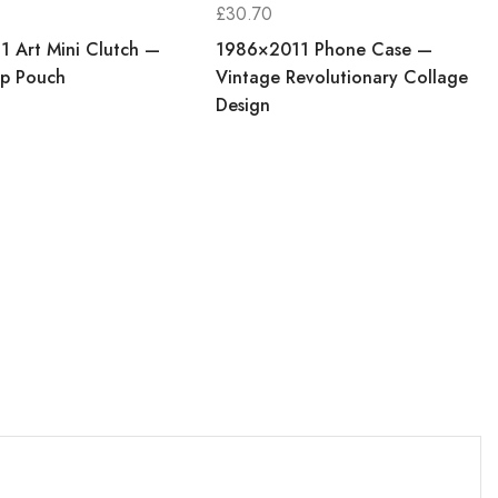
£
30.70
 Art Mini Clutch —
1986×2011 Phone Case —
ip Pouch
Vintage Revolutionary Collage
Design