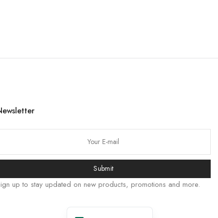
Русский
Bahasa Indonesia
简体中文
हिन्दी
اردو
Tiếng Việt
Português
Newsletter
Italiano
Deutsch
Español
Submit
Français
ign up to stay updated on new products, promotions and more.
العربية
English (UK)