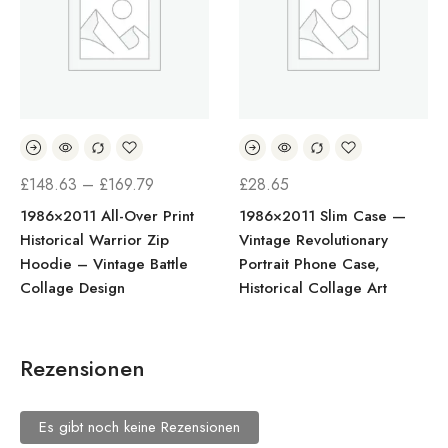
£
148.63
–
£
169.79
£
28.65
1986×2011 All-Over Print
1986×2011 Slim Case —
Historical Warrior Zip
Vintage Revolutionary
Hoodie – Vintage Battle
Portrait Phone Case,
Collage Design
Historical Collage Art
Rezensionen
Es gibt noch keine Rezensionen