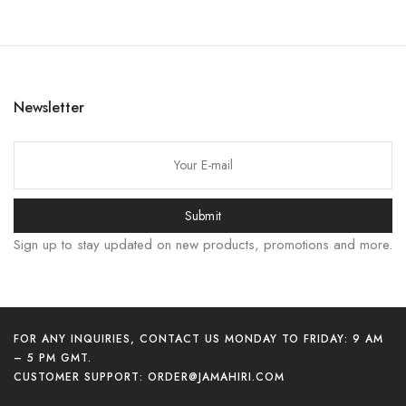
한국어
日本語
বাংলা
Newsletter
Русский
Bahasa Indonesia
简体中文
Submit
हिन्दी
Sign up to stay updated on new products, promotions and more.
اردو
Tiếng Việt
Português
FOR ANY INQUIRIES, CONTACT US MONDAY TO FRIDAY: 9 AM
Italiano
– 5 PM GMT.
Español
CUSTOMER SUPPORT:
ORDER@JAMAHIRI.COM
Français