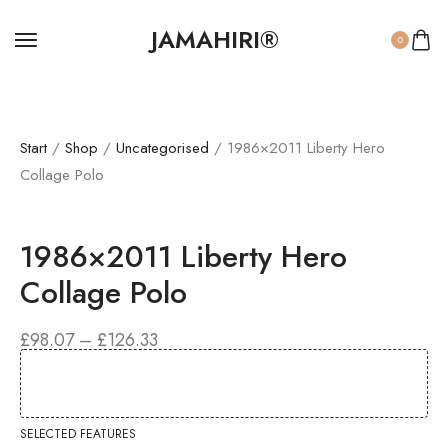
JAMAHIRI®
0
Start
/
Shop
/
Uncategorised
/ 1986×2011 Liberty Hero
Collage Polo
1986×2011 Liberty Hero
Collage Polo
£
98.07
–
£
126.33
SELECTED FEATURES