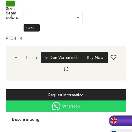
Sizes
Seam
colors
CLEAR
£
104.14
+
In Den Warenkorb
Buy Now
Request Information
Whatsapp
Beschreibung