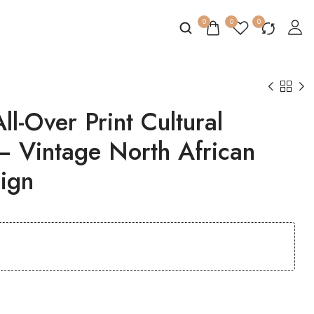
0
0
0
l-Over Print Cultural
 — Vintage North African
ign