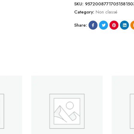
SKU:
9572008771705158150
Category:
Non classé
Share: