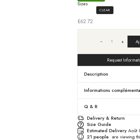
Sizes
CLEAR
£
62.72
+
Aj
Request Informat
Description
Informations complémenta
Q & R
Delivery & Return
Size Guide
Estimated Delivery
Août 
21
people
are viewing thi