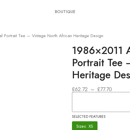
BOUTIQUE
al Portrait Tee — Vintage North African Heritage Design
1986×2011 Al
Portrait Tee
Heritage Des
PLAGE
£
62.72
–
£
77.70
DE
PRIX :
£62.72
À
£77.70
SELECTED FEATURES
Sizes: XS