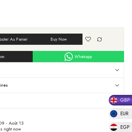
outer Au Panier
Buy Now
ion
Whatsapp
ires
GBP
EUR
09 - Août 13
EGP
s right now