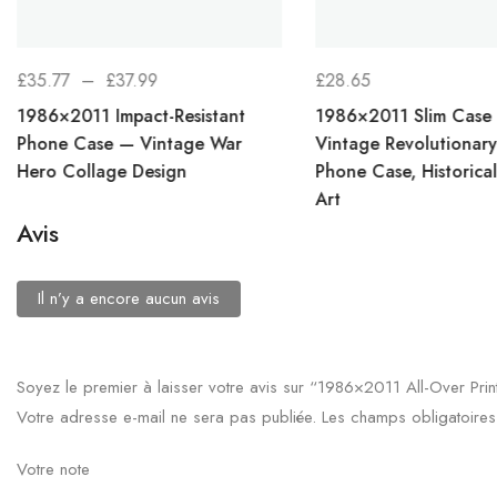
PLAGE
£
35.77
–
£
37.99
£
28.65
DE
1986×2011 Impact-Resistant
1986×2011 Slim Case
PRIX :
Phone Case — Vintage War
Vintage Revolutionary
Hero Collage Design
Phone Case, Historica
£35.77
Art
À
Avis
£37.99
Il n’y a encore aucun avis
Soyez le premier à laisser votre avis sur “1986×2011 All-Over Print
Votre adresse e-mail ne sera pas publiée.
Les champs obligatoires
Votre note