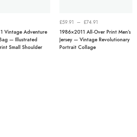
PLAGE
£
59.91
–
£
74.91
DE
1 Vintage Adventure
1986×2011 All-Over Print Men’s
PRIX :
Bag — Illustrated
Jersey — Vintage Revolutionary
rint Small Shoulder
Portrait Collage
£59.91
À
£74.91