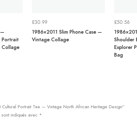
£
30.99
£
50.56
 —
1986×2011 Slim Phone Case —
1986×201
 Portrait
Vintage Collage
Shoulder 
l Collage
Explorer P
Bag
 Cultural Portrait Tee — Vintage North African Heritage Design”
 sont indiqués avec
*