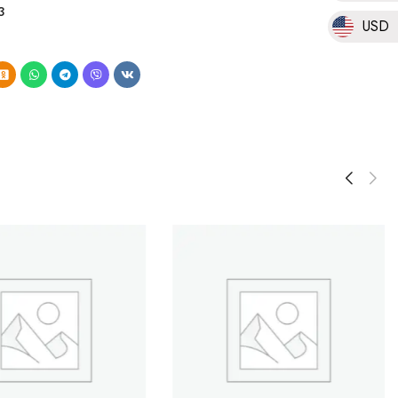
3
USD