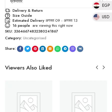
प्रश्नोत्तर
EGP
Delivery & Return
Size Guide
USD
Estimated Delivery
अगस्त 09 - अगस्त 13
16
people
are viewing this right now
SKU:
33646674832380241867
Category:
Uncategorised
Share:
Viewers Also Liked