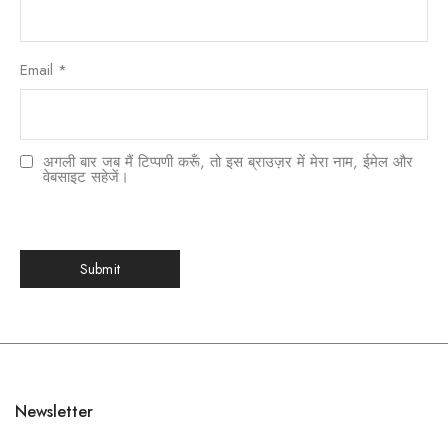
Email
*
अगली बार जब मैं टिप्पणी करूँ, तो इस ब्राउज़र में मेरा नाम, ईमेल और
वेबसाइट सहेजें।
한국어
日本語
Newsletter
বাংলা