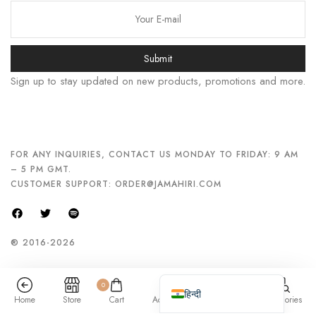
Русский
Bahasa Indonesia
Submit
简体中文
Sign up to stay updated on new products, promotions and more.
اردو
Tiếng Việt
Português
Italiano
FOR ANY INQUIRIES, CONTACT US MONDAY TO FRIDAY: 9 AM
– 5 PM GMT.
Deutsch
CUSTOMER SUPPORT:
ORDER@JAMAHIRI.COM
Español
Français
® 2016-2026
العربية
English (UK)
0
हिन्दी
Home
Store
Cart
Account
Search
Categories