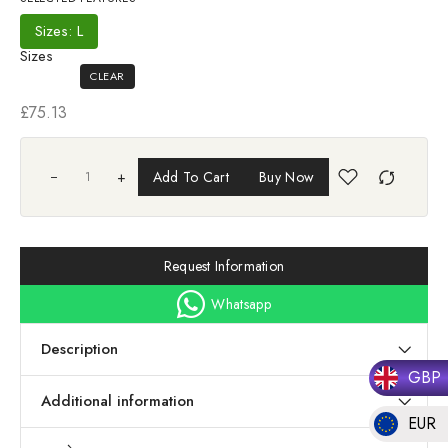
Sizes: L
Sizes
CLEAR
£
75.13
+
Add To Cart
Buy Now
Request Information
Whatsapp
Description
GBP
Additional information
EUR