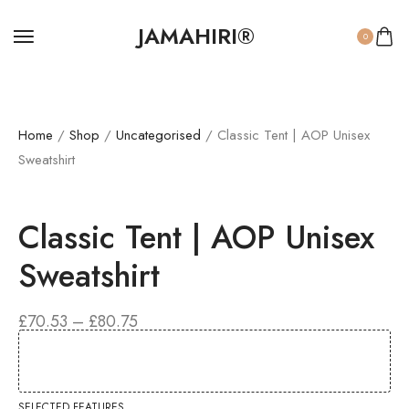
JAMAHIRI®
0
Home
/
Shop
/
Uncategorised
/ Classic Tent | AOP Unisex
Sweatshirt
Classic Tent | AOP Unisex
Sweatshirt
£
70.53
–
£
80.75
SELECTED FEATURES