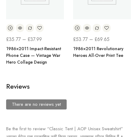
£
35.77
–
£
37.99
£
53.77
–
£
69.65
1986×2011 Impact-Resistant
1986×2011 Revolutionary
Phone Case — Vintage War
Heroes All-Over Print Tee
Hero Collage Design
Reviews
There are no reviews yet
Be the first to review “Classic Tent | AOP Unisex Sweatshirt”