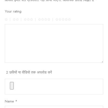
आपका ईमेल पता प्रकाशित नहीं किया जाएगा.
आवश्यक फ़ील्ड चिह्नित हैं
*
Your rating
2 छवियों या वीडियो तक अपलोड करें
Name
*