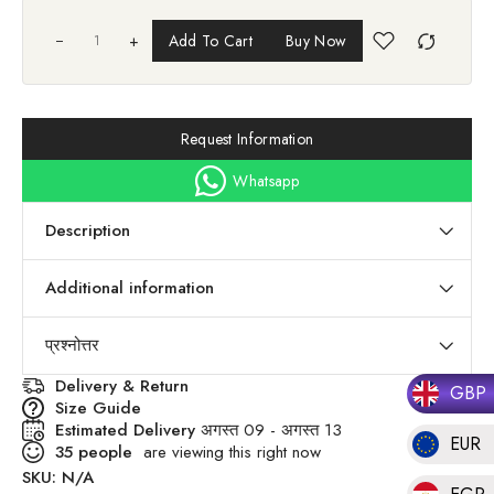
+
Add To Cart
Buy Now
Request Information
Whatsapp
Description
Additional information
प्रश्नोत्तर
Delivery & Return
GBP
Size Guide
Estimated Delivery
अगस्त 09 - अगस्त 13
EUR
35
people
are viewing this right now
SKU:
N/A