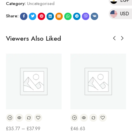
EGP
Category:
Uncategorised
USD
Share:
Viewers Also Liked
£
35.77
–
£
37.99
£
46.63