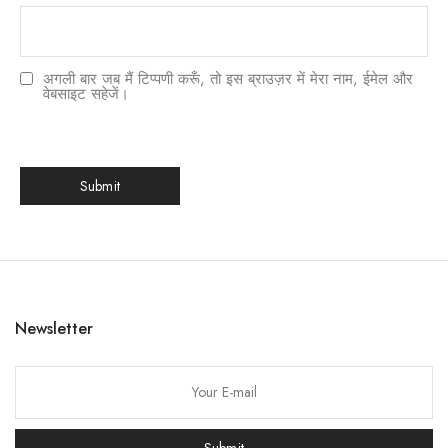
अगली बार जब मैं टिप्पणी करूँ, तो इस ब्राउज़र में मेरा नाम, ईमेल और
वेबसाइट सहेजें।
한국어
日本語
Newsletter
বাংলা
Русский
Bahasa Indonesia
Submit