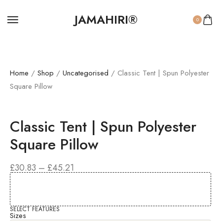
JAMAHIRI®
0
Home
/
Shop
/
Uncategorised
/ Classic Tent | Spun Polyester
Square Pillow
Classic Tent | Spun Polyester
Square Pillow
£
30.83
–
£
45.21
SELECT FEATURES
Sizes