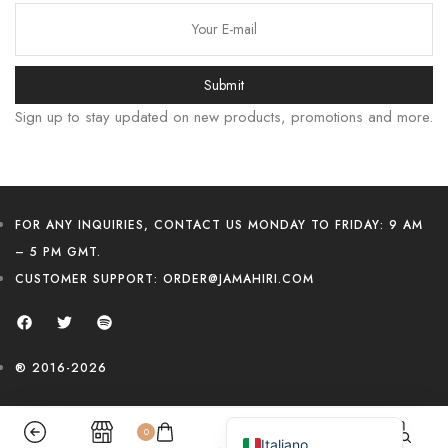
বাংলা
Русский
Bahasa Indonesia
Submit
简体中文
Sign up to stay updated on new products, promotions and more.
हिन्दी
اردو
Tiếng Việt
FOR ANY INQUIRIES, CONTACT US MONDAY TO FRIDAY: 9 AM
Português
– 5 PM GMT.
CUSTOMER SUPPORT:
ORDER@JAMAHIRI.COM
Deutsch
Español
Français
® 2016-2026
العربية
English (UK)
0
Italiano