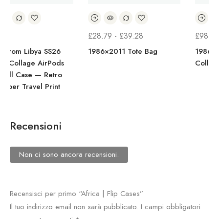
£
28.79
-
£
39.28
£
98.07
-
£
126.33
1986×2011 Tote Bag
1986×2011 Liberty Hero
s
Collage Polo
o
Recensioni
Non ci sono ancora recensioni.
Recensisci per primo “Africa | Flip Cases”
Il tuo indirizzo email non sarà pubblicato.
I campi obbligatori