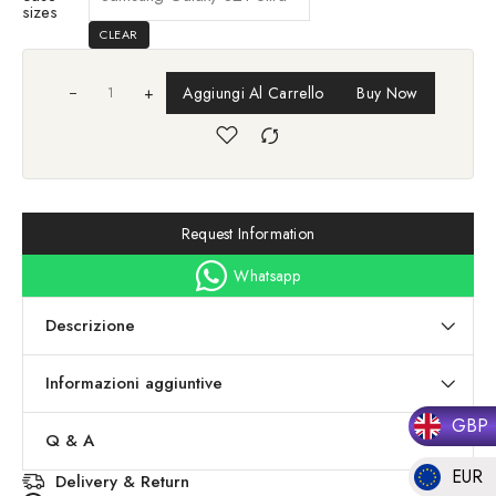
sizes
CLEAR
+
Aggiungi Al Carrello
Buy Now
Request Information
Whatsapp
Descrizione
Informazioni aggiuntive
GBP
Q & A
EUR
Delivery & Return