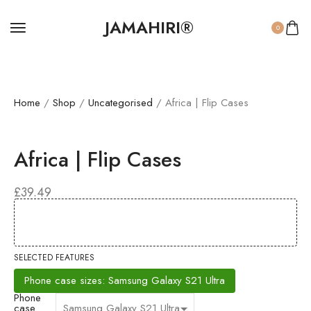
JAMAHIRI®
0
Home
/
Shop
/
Uncategorised
/ Africa | Flip Cases
Africa | Flip Cases
£
39.49
SELECTED FEATURES
Phone case sizes: Samsung Galaxy S21 Ultra
Phone
case