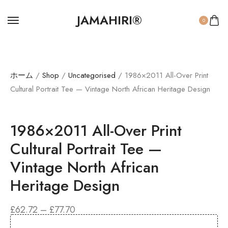
JAMAHIRI®
0
ホーム
/
Shop
/
Uncategorised
/ 1986×2011 All-Over Print
Cultural Portrait Tee — Vintage North African Heritage Design
1986×2011 All-Over Print
Cultural Portrait Tee —
Vintage North African
Heritage Design
£
62.72
–
£
77.70