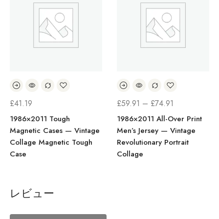
£
41.19
£
59.91
–
£
74.91
1986×2011 Tough
1986×2011 All-Over Print
Magnetic Cases — Vintage
Men’s Jersey — Vintage
Collage Magnetic Tough
Revolutionary Portrait
Case
Collage
レビュー