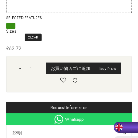
SELECTED FEATURES
Sizes
CLEAR
£
62.72
+
お買い物カゴに追加
Buy Now
Request Information
Whatsapp
説明