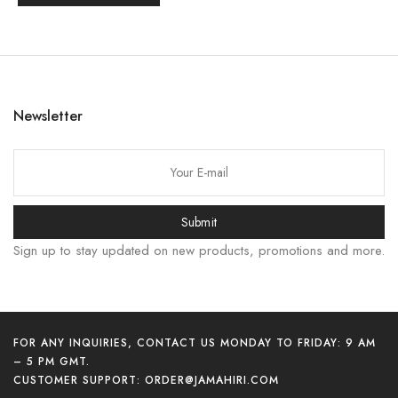
한국어
বাংলা
Русский
Newsletter
Bahasa Indonesia
简体中文
हिन्दी
Submit
اردو
Sign up to stay updated on new products, promotions and more.
Tiếng Việt
Português
Italiano
FOR ANY INQUIRIES, CONTACT US MONDAY TO FRIDAY: 9 AM
Deutsch
– 5 PM GMT.
Español
CUSTOMER SUPPORT:
ORDER@JAMAHIRI.COM