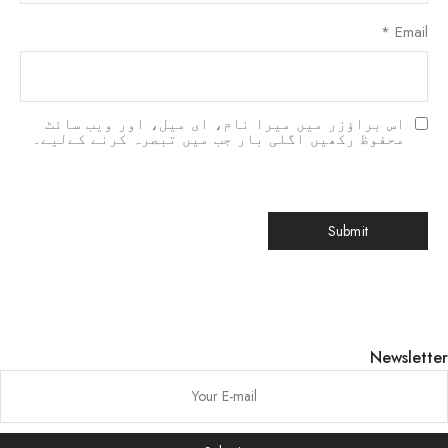
*
Email
اس براؤزر میں میرا نام، ای میل، اور ویب سائٹ
محفوظ رکھیں اگلی بار جب میں تبصرہ کرنے کےلیے۔
한국어
Newsletter
日本語
বাংলা
Русский