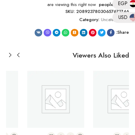
EGP
are viewing this right now
people
21
SKU:
20892378030657671746
USD
Category:
Uncategorised
Share:
Viewers Also Liked