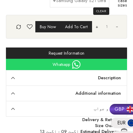
case
sizes
CLEAR
Buy Now
Add To Cart
+
Request Information
Whatsapp
Description
Additional information
سوال و جواب
GBP
Delivery & Return
EUR
Size Guide
Estimated Delivery
اگست 09 - اگست 13