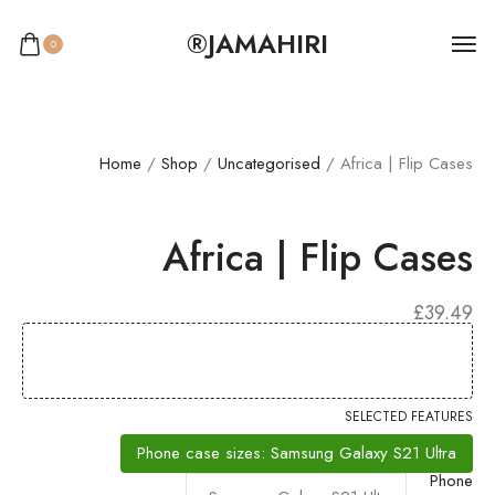
JAMAHIRI®
0
Home
/
Shop
/
Uncategorised
/ Africa | Flip Cases
Africa | Flip Cases
£
39.49
SELECTED FEATURES
Phone case sizes: Samsung Galaxy S21 Ultra
Phone