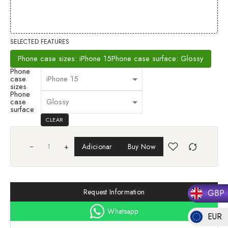
SELECTED FEATURES
Phone case sizes: iPhone 15
Phone case surface: Glossy
Phone
case
sizes
Phone
case
surface
CLEAR
+
Adicionar
Buy Now
Request Information
GBP
Whatsapp
EUR