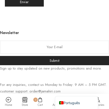
Русский
Bahasa Indonesia
简体中文
हिन्दी
Newsletter
اردو
Tiếng Việt
Italiano
Submit
Deutsch
Sign up to stay updated on new products, promotions and more.
Español
Français
For any inquiries, contact us Monday to Friday: 9 AM – 5 PM GMT.
العربية
customer support:
order@jamahiri.com
English (UK)
cebook
Twitter
Spotify
0
Português
Home
Store
Cart
Account
Search
Categories