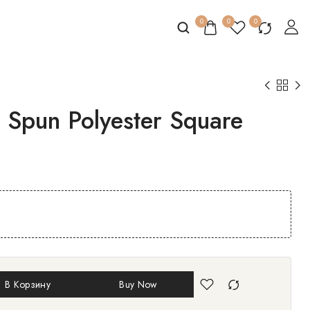
0
0
0
| Spun Polyester Square
ЗОН
В Корзину
Buy Now