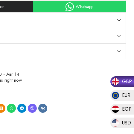
ion
Whatsapp
0 - Авг 14
is right now
GBP
EUR
EGP
USD