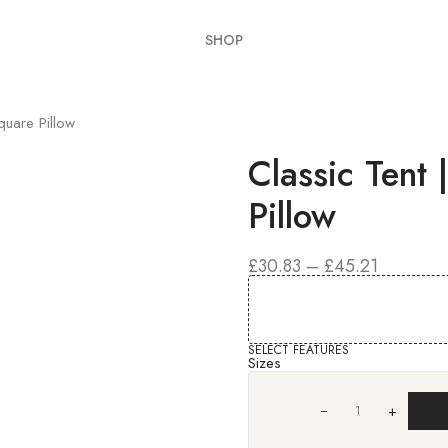
SHOP
quare Pillow
Classic Tent 
Pillow
ДИАПА
£
30.83
–
£
45.21
ЦЕН:
£30.83
–
£45.21
SELECT FEATURES
Sizes
+