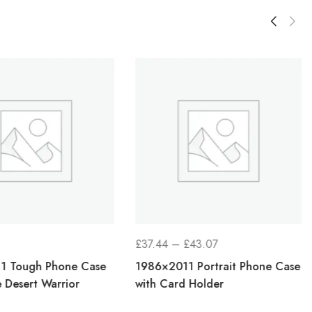
ДИАПАЗОН
£
37.44
–
£
43.07
ЦЕН:
1 Tough Phone Case
1986×2011 Portrait Phone Case
£37.44
 Desert Warrior
with Card Holder
–