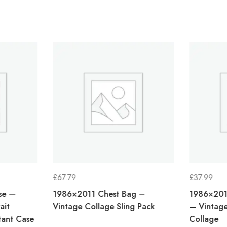
£
67.79
£
37.99
se —
1986×2011 Chest Bag –
1986×201
ait
Vintage Collage Sling Pack
— Vintage
tant Case
Collage