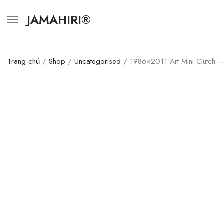
JAMAHIRI®
Trang chủ
/
Shop
/
Uncategorised
/ 1986×2011 Art Mini Clutch — 