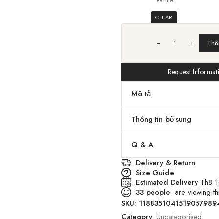
CLEAR
+
Thê
Request Informat
Mô tả
Thông tin bổ sung
Q & A
Delivery & Return
Size Guide
Estimated Delivery
Th8 1
33
people
are viewing thi
SKU:
1188351041519057989
Category:
Uncategorised