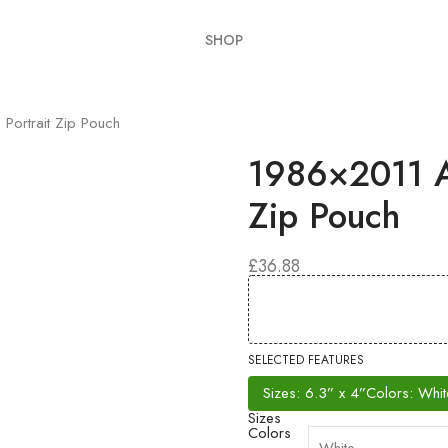
SHOP
Portrait Zip Pouch
1986×2011 Ar
Zip Pouch
£
36.88
SELECTED FEATURES
Sizes: 6.3” x 4”
Colors: Whit
Sizes
Colors