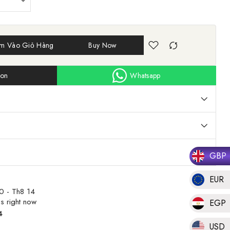
m Vào Giỏ Hàng
Buy Now
ion
Whatsapp
GBP
EUR
0 - Th8 14
s right now
EGP
4
USD