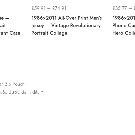
KHOẢNG
£
59.91
–
£
74.91
£
35.77
–
GIÁ:
se —
1986×2011 All-Over Print Men’s
1986×2011
TỪ
ait
Jersey — Vintage Revolutionary
Phone Ca
tant Case
Portrait Collage
Hero Coll
£59.91
ĐẾN
£74.91
ait Zip Pouch”
 buộc được đánh dấu
*