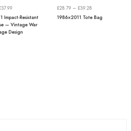
KHOẢNG
KHOẢNG
£
37.99
£
28.79
–
£
39.28
GIÁ:
GIÁ:
 Impact-Resistant
1986×2011 Tote Bag
TỪ
TỪ
se — Vintage War
age Design
£35.77
£28.79
ĐẾN
ĐẾN
£37.99
£39.28