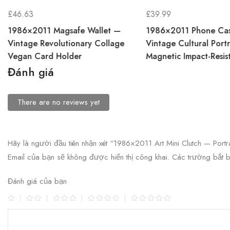
£
46.63
£
39.99
1986×2011 Magsafe Wallet —
1986×2011 Phone Ca
Vintage Revolutionary Collage
Vintage Cultural Portr
Vegan Card Holder
Magnetic Impact-Resis
Đánh giá
There are no reviews yet
Hãy là người đầu tiên nhận xét “1986×2011 Art Mini Clutch — Portr
Email của bạn sẽ không được hiển thị công khai.
Các trường bắt
Đánh giá của bạn