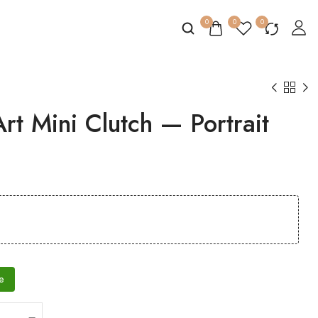
0
0
0
t Mini Clutch — Portrait
e