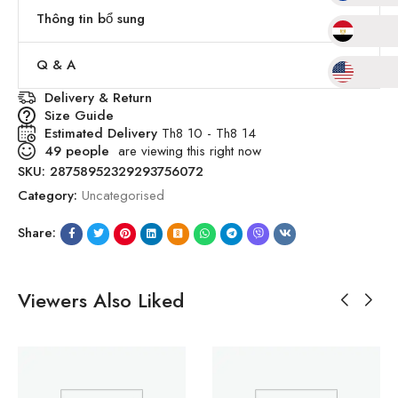
Thông tin bổ sung
Q & A
Delivery & Return
Size Guide
Estimated Delivery
Th8 10 - Th8 14
49
people
are viewing this right now
SKU:
28758952329293756072
Category:
Uncategorised
Share:
Viewers Also Liked