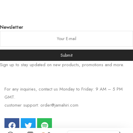
日本語
বাংলা
Русский
Newsletter
Bahasa Indonesia
简体中文
हिन्दी
Submit
اردو
Sign up to stay updated on new products, promotions and more.
Português
Italiano
For any inquiries, contact us Monday to Friday: 9 AM – 5 PM
Deutsch
GMT.
Español
customer support:
order@jamahiri.com
Français
العربية
English (UK)