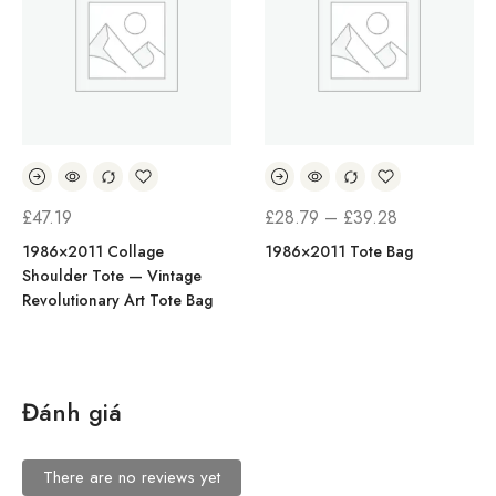
£
47.19
£
28.79
–
£
39.28
1986×2011 Collage
1986×2011 Tote Bag
Shoulder Tote — Vintage
Revolutionary Art Tote Bag
Đánh giá
There are no reviews yet