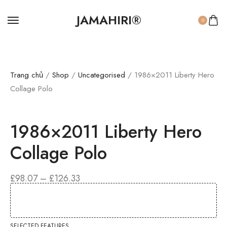
JAMAHIRI®
0
Trang chủ
/
Shop
/
Uncategorised
/ 1986×2011 Liberty Hero
Collage Polo
1986×2011 Liberty Hero
Collage Polo
£
98.07
–
£
126.33
SELECTED FEATURES