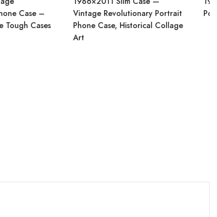
6×2011 Slim Case —
1986×2011 Art Mini Clutch
tage Revolutionary Portrait
Portrait Zip Pouch
ne Case, Historical Collage