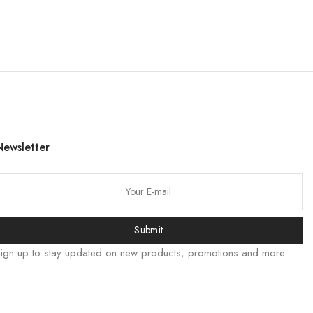
한국어
日本語
বাংলা
Bahasa Indonesia
简体中文
हिन्दी
Newsletter
اردو
Tiếng Việt
Português
Italiano
Submit
Deutsch
ign up to stay updated on new products, promotions and more.
Español
Français