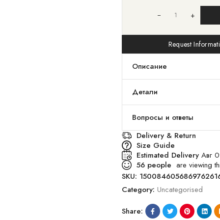
+
Request Informat
Описание
Детали
Вопросы и ответы
Delivery & Return
Size Guide
Estimated Delivery
Авг 0
56
people
are viewing thi
SKU:
150084605686976261
Category:
Uncategorised
Share: