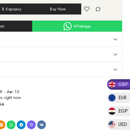
В Корзину
Buy Now
ion
Whatsapp
GBP
9 - Авг 13
s right now
EUR
64
EGP
USD