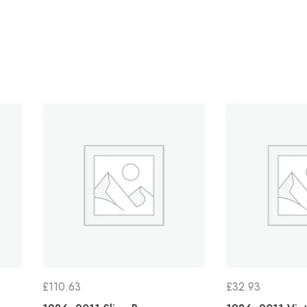
£
32.93
£
28