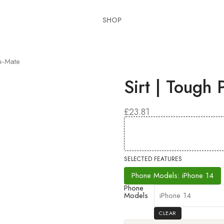
SHOP
e-Mate
Sirt | Tough
£
23.81
SELECTED FEATURES
Phone Models: iPhone 14
Phone
Models
CLEAR