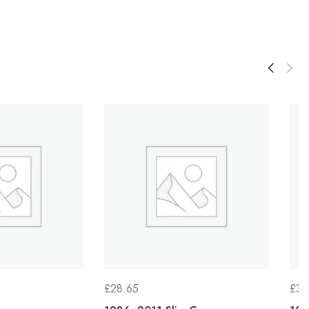
.65
£
36.88