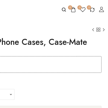
0
0
0
 Phone Cases, Case-Mate