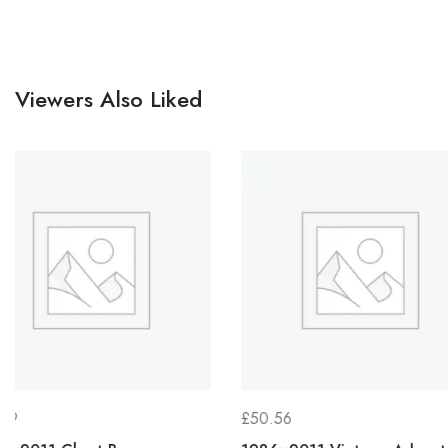
Viewers Also Liked
£
50.56
£
110.63