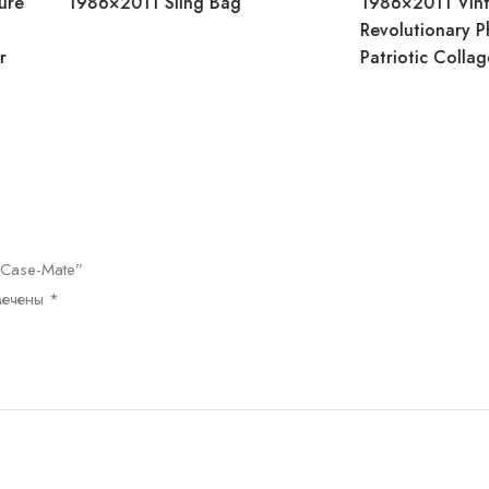
g Bag
1986×2011 Vintage
198
Revolutionary Phone Case –
Vin
Patriotic Collage Tough Cases
Pho
Art
 Case-Mate”
мечены
*