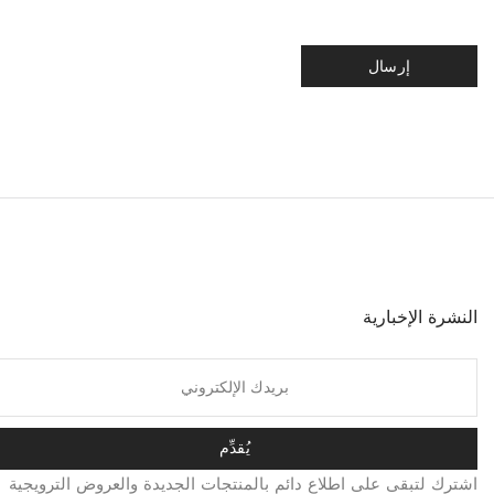
한국어
日本語
বাংলা
Русский
Bahasa Indonesia
简体中文
النشرة الإخبارية
हिन्दी
اردو
Tiếng Việt
Português
يُقدِّم
Italiano
اشترك لتبقى على اطلاع دائم بالمنتجات الجديدة والعروض الترويجية