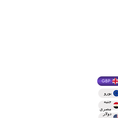
GBP
يورو
جنيه
مصري
دولار