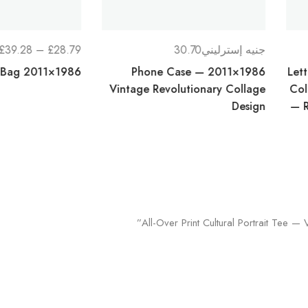
نطاق
3
28.79
£
–
39.28
£
جنيه 
السعر:
1986×2011 Tote Bag
1986×2011 Phone
من
nary
Vintage Revol
 Bag
خلال