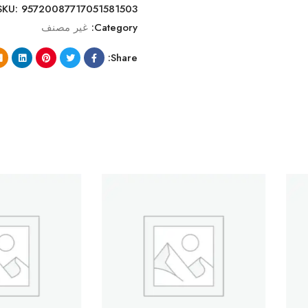
SKU:
95720087717051581503
Category:
غير مصنف
Share: