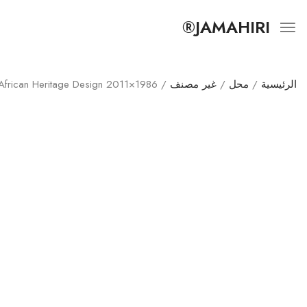
JAMAHIRI®
الرئيسية
/
محل
/
غير مصنف
/ 1986×2011 All-Over Print Cultural Portrait Tee — Vintage North African Heritage Design