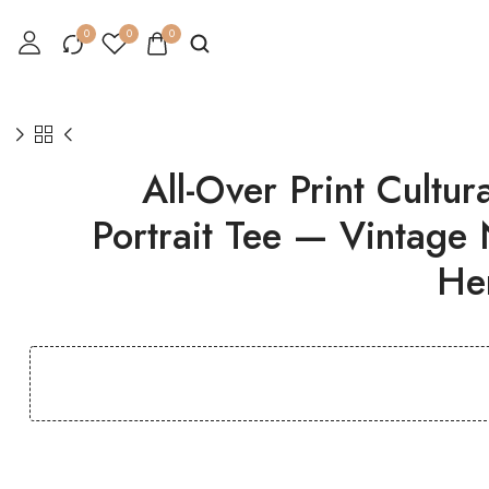
0
0
0
1986×2011 All-Over Print Cultur
Portrait Tee — Vintage 
He