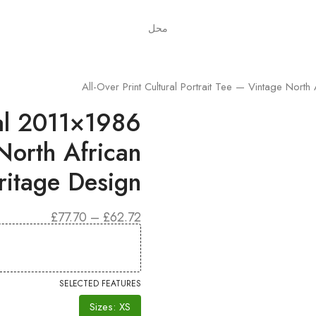
محل
al
North African
ritage Design
نطاق
£
77.70
–
£
62.72
السعر:
من
خلال
SELECTED FEATURES
Sizes: XS