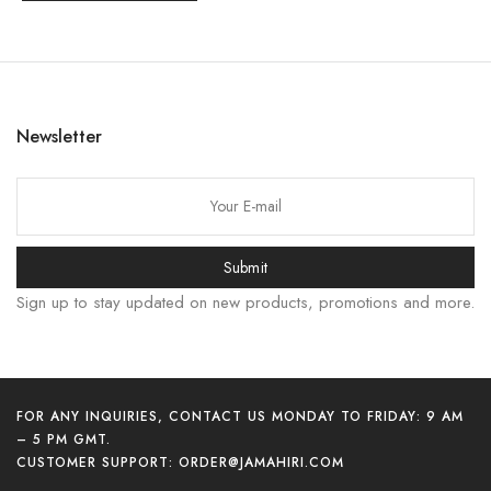
한국어
日本語
Newsletter
বাংলা
Русский
Bahasa Indonesia
Submit
简体中文
Sign up to stay updated on new products, promotions and more.
हिन्दी
اردو
Tiếng Việt
Português
FOR ANY INQUIRIES, CONTACT US MONDAY TO FRIDAY: 9 AM
– 5 PM GMT.
Italiano
CUSTOMER SUPPORT:
ORDER@JAMAHIRI.COM
Español