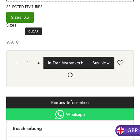
SELECTED FEATURES
Sizes: XS
Sizes
CLEAR
£
59.91
+
In Den Warenkorb
Buy Now
Request Information
Whatsapp
Beschreibung
GBP