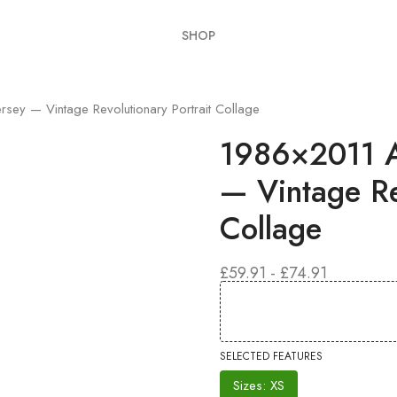
SHOP
rsey — Vintage Revolutionary Portrait Collage
1986×2011 Al
— Vintage Re
Collage
RANGO
£
59.91
-
£
74.91
DE
PRECIOS:
DESDE
£59.91
HASTA
SELECTED FEATURES
£74.91
Sizes: XS