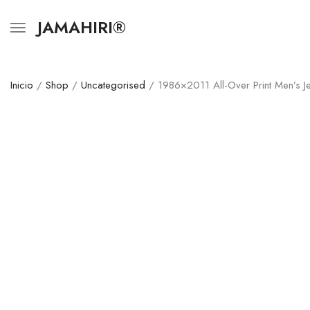
JAMAHIRI®
Inicio
/
Shop
/
Uncategorised
/ 1986×2011 All-Over Print Men’s Je