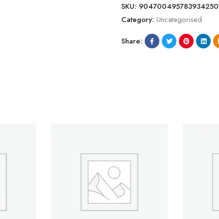
SKU:
904700495783934250
Category:
Uncategorised
Share: