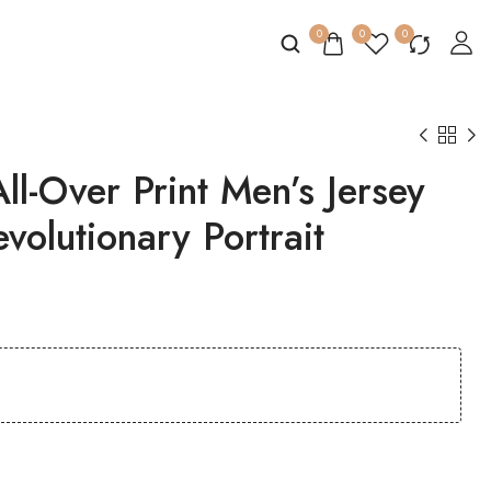
0
0
0
l-Over Print Men’s Jersey
volutionary Portrait