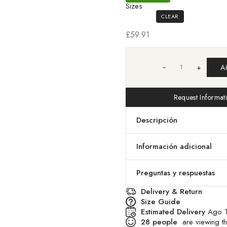
Sizes
CLEAR
£
59.91
+
Añ
Request Informat
Descripción
Información adicional
Preguntas y respuestas
Delivery & Return
Size Guide
Estimated Delivery
Ago 1
28
people
are viewing th