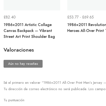
RANG
£
82.40
£
53.77
-
£
69.65
DE
1986×2011 Artistic Collage
1986×2011 Revolutio
PRECI
Canvas Backpack — Vibrant
Heroes All-Over Print 
Street Art Print Shoulder Bag
DESDE
£53.77
Valoraciones
HASTA
£69.65
Aún no hay reseñas
Sé el primero en valorar “1986×2011 All-Over Print Men’s Jersey — 
Tu dirección de correo electrónico no será publicada.
Los campos
Tu puntuación