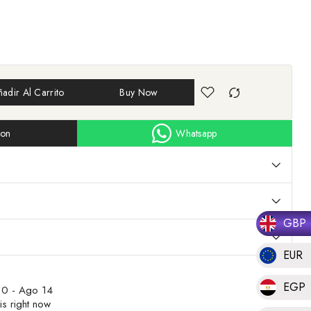
adir Al Carrito
Buy Now
ion
Whatsapp
GBP
EUR
EGP
0 - Ago 14
is right now