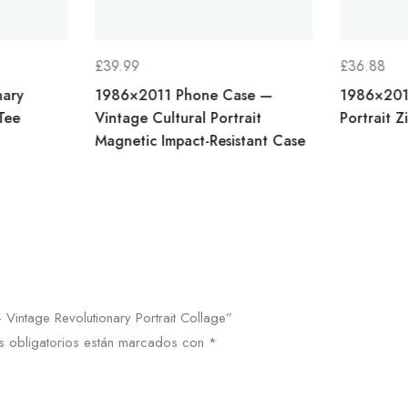
O
£
39.99
£
36.88
nary
1986×2011 Phone Case —
1986×2011
OS:
Tee
Vintage Cultural Portrait
Portrait Z
Magnetic Impact-Resistant Case
Vintage Revolutionary Portrait Collage”
 obligatorios están marcados con
*