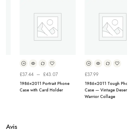
PLAGE
£
37.44
–
£
43.07
£
37.99
DE
1986×2011 Portrait Phone
1986×2011 Tough Phone
Case with Card Holder
Case — Vintage Desert
PRIX :
Warrior Collage
£37.44
À
£43.07
Avis