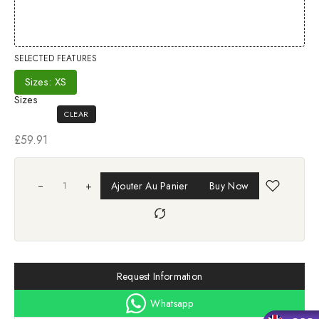
DE
PRIX :
£59.91
À
£74.91
SELECTED FEATURES
Sizes: XS
Sizes
CLEAR
£
59.91
+
Ajouter Au Panier
Buy Now
Request Information
Whatsapp