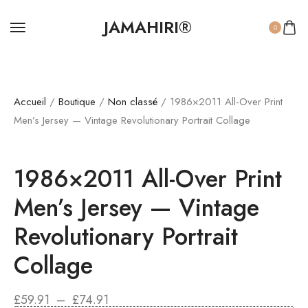
JAMAHIRI®
0
Accueil
/
Boutique
/
Non classé
/ 1986×2011 All-Over Print
Men’s Jersey — Vintage Revolutionary Portrait Collage
1986×2011 All-Over Print
Men’s Jersey — Vintage
Revolutionary Portrait
Collage
PLAGE
£
59.91
–
£
74.91