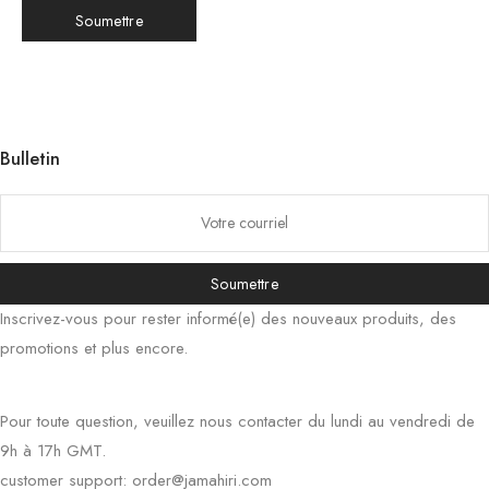
Bulletin
한국어
日本語
Soumettre
Inscrivez-vous pour rester informé(e) des nouveaux produits, des
বাংলা
promotions et plus encore.
Русский
Bahasa Indonesia
Pour toute question, veuillez nous contacter du lundi au vendredi de
简体中文
9h à 17h GMT.
हिन्दी
customer support:
order@jamahiri.com