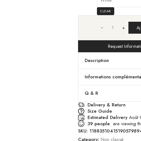
CLEAR
+
Aj
Request Informat
Description
Informations complémenta
Q & R
Delivery & Return
Size Guide
Estimated Delivery
Août 
39
people
are viewing thi
SKU:
1188351041519057989
Category:
Non classé