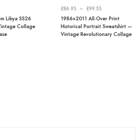
£
86.93
–
£
99.53
rom Libya SS26
1986×2011 All-Over Print
Vintage Collage
Historical Portrait Sweatshirt —
ase
Vintage Revolutionary Collage