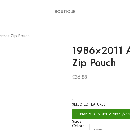
BOUTIQUE
rtrait Zip Pouch
1986×2011 Ar
Zip Pouch
£
36.88
SELECTED FEATURES
Sizes: 6.3” x 4”
Colors: Whit
Sizes
Colors