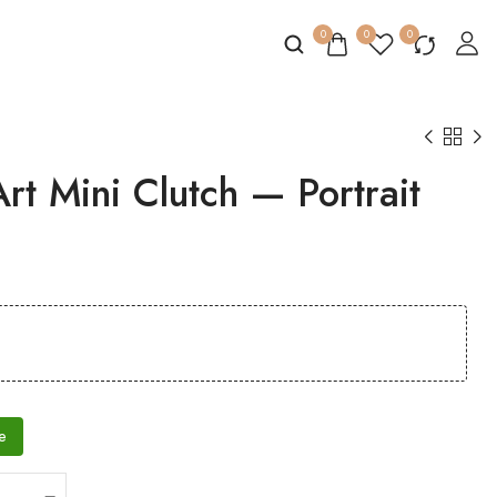
0
0
0
t Mini Clutch — Portrait
e