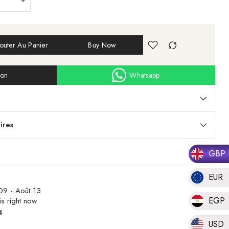
outer Au Panier
Buy Now
ion
Whatsapp
ires
GBP
EUR
09 - Août 13
EGP
s right now
4
USD