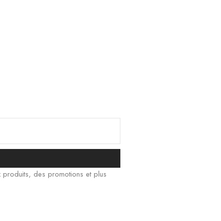
한국어
日本語
বাংলা
Русский
Bahasa Indonesia
简体中文
हिन्दी
اردو
Tiếng Việt
x produits, des promotions et plus
Português
Italiano
Deutsch