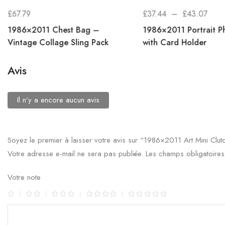
£
67.79
£
37.44
–
£
43.07
1986×2011 Chest Bag –
1986×2011 Portrait P
Vintage Collage Sling Pack
with Card Holder
Avis
Il n’y a encore aucun avis
Soyez le premier à laisser votre avis sur “1986×2011 Art Mini Clut
Votre adresse e-mail ne sera pas publiée.
Les champs obligatoires
Votre note