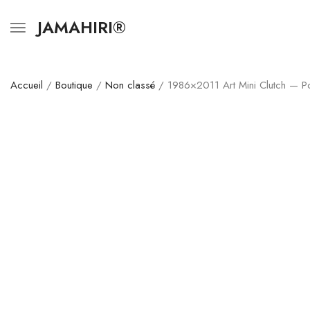
JAMAHIRI®
Accueil
/
Boutique
/
Non classé
/ 1986×2011 Art Mini Clutch — Po