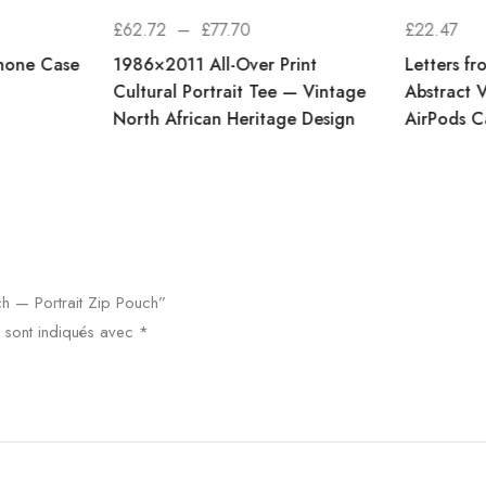
£
62.72
–
£
77.70
£
22.47
hone Case
1986×2011 All-Over Print
Letters f
Cultural Portrait Tee — Vintage
Abstract 
North African Heritage Design
AirPods C
ch — Portrait Zip Pouch”
 sont indiqués avec
*