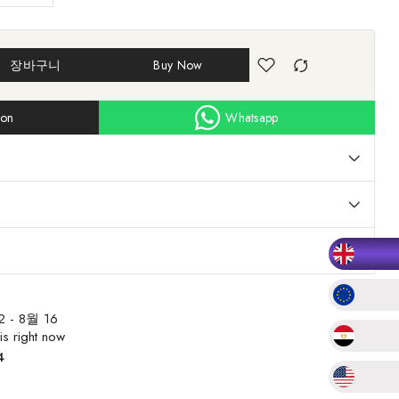
장바구니
Buy Now
ion
Whatsapp
2 - 8월 16
is right now
4