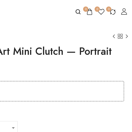
0
0
0
t Mini Clutch — Portrait