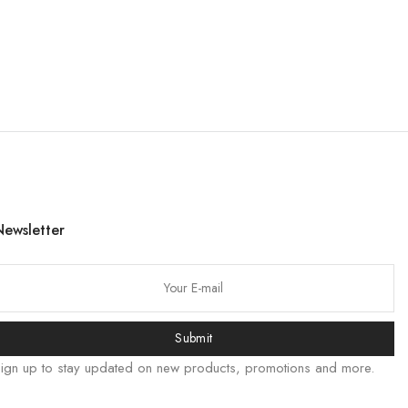
বাংলা
Русский
Bahasa Indonesia
简体中文
हिन्दी
اردو
Tiếng Việt
Newsletter
Português
Italiano
Deutsch
Español
Submit
Français
ign up to stay updated on new products, promotions and more.
العربية