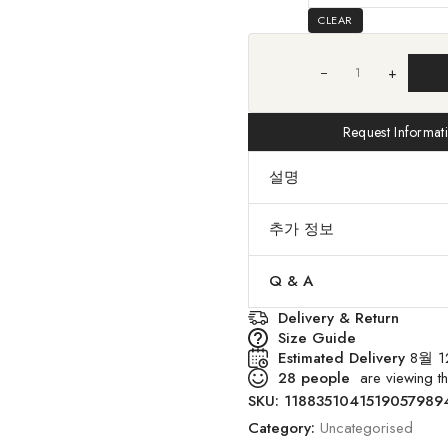
CLEAR
+
Request Informat
설명
추가 정보
Q & A
Delivery & Return
Size Guide
Estimated Delivery
8월 1
28
people
are viewing th
SKU:
1188351041519057989
Category:
Uncategorised