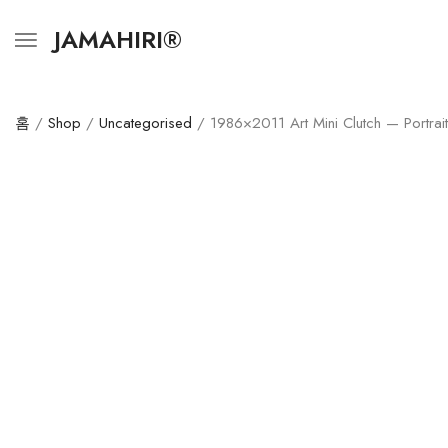
JAMAHIRI®
홈
/
Shop
/
Uncategorised
/ 1986×2011 Art Mini Clutch — Portrai