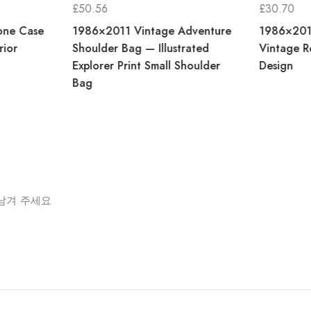
£
50.56
£
30.70
one Case
1986×2011 Vintage Adventure
1986×201
rior
Shoulder Bag — Illustrated
Vintage R
Explorer Print Small Shoulder
Design
Bag
품평을 남겨 주세요