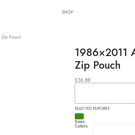
SHOP
t Zip Pouch
1986×2011 Ar
Zip Pouch
£
36.88
SELECTED FEATURES
Sizes
Colors