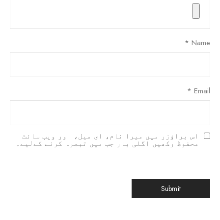
*
Name
*
Email
اس براؤزر میں میرا نام، ای میل، اور ویب سائٹ
محفوظ رکھیں اگلی بار جب میں تبصرہ کرنے کےلیے۔
한국어
日本語
বাংলা