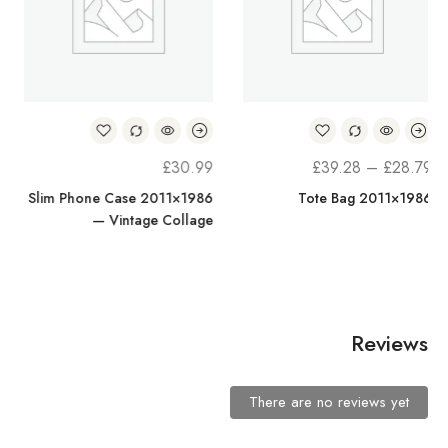
PRICE
£
32.93
£
30.99
£
39.
RANGE:
intage
1986×2011 Slim Phone Case
y Phone Case –
— Vintage Collage
£28.79
c Collage Tough
THROUGH
Cases
£39.28
Reviews
There are no reviews yet