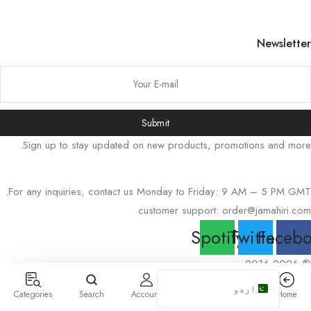
Русский
Bahasa Indonesia
Newsletter
简体中文
हिन्दी
Tiếng Việt
Submit
Português
Sign up to stay updated on new products, promotions and more.
Italiano
Deutsch
For any inquiries, contact us Monday to Friday: 9 AM – 5 PM GMT.
Español
customer support:
order@jamahiri.com
Français
Spotify
Twitter
Faceb
العربية
® 2016-2026
English (UK)
0
اردو
Categories
Search
Account
Cart
Store
Home