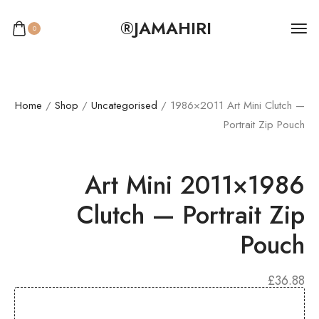
JAMAHIRI®
0
Home
/
Shop
/
Uncategorised
/ 1986×2011 Art Mini Clutch —
Portrait Zip Pouch
1986×2011 Art Mini
Clutch — Portrait Zip
Pouch
£
36.88