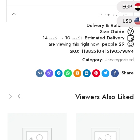
EGP
سوال و جواب
USD
Delivery & Return
Size Guide
Estimated Delivery
اگست 10 - اگست 14
are viewing this right now
people
29
SKU:
11883510415190579894
Category:
Uncategorised
Share:
Viewers Also Liked