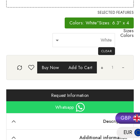
SELECTED FEATURES
Colors: White
Sizes: 6.3” x 4”
Sizes
Colors
CLEAR
Buy Now
Add To Cart
+
Request Information
Whatsapp
GBP
Description
EUR
Additional information