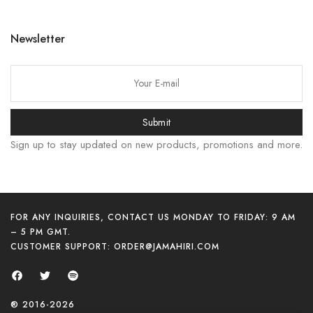
한국어
日本語
Newsletter
বাংলা
Русский
Bahasa Indonesia
简体中文
Submit
हिन्दी
Sign up to stay updated on new products, promotions and more.
اردو
Tiếng Việt
Português
FOR ANY INQUIRIES, CONTACT US MONDAY TO FRIDAY: 9 AM
– 5 PM GMT.
Deutsch
CUSTOMER SUPPORT:
ORDER@JAMAHIRI.COM
Español
Français
العربية
® 2016-2026