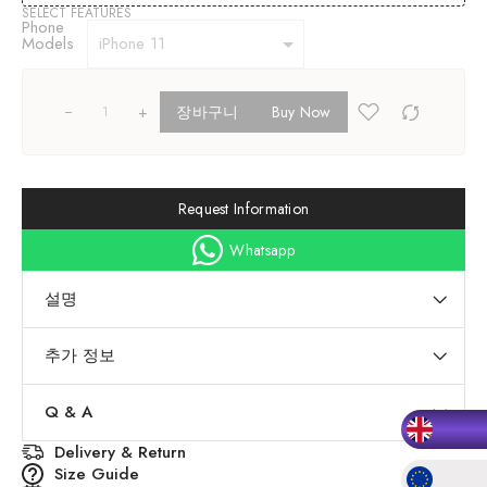
SELECT FEATURES
Phone
Models
+
장바구니
Buy Now
Request Information
Whatsapp
설명
추가 정보
Q & A
Delivery & Return
Size Guide