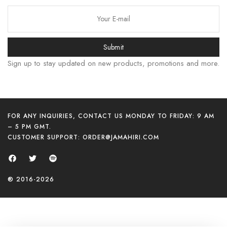
বাংলা
Русский
Bahasa Indonesia
Submit
简体中文
Sign up to stay updated on new products, promotions and more.
हिन्दी
اردو
Tiếng Việt
FOR ANY INQUIRIES, CONTACT US MONDAY TO FRIDAY: 9 AM
– 5 PM GMT.
Português
CUSTOMER SUPPORT:
ORDER@JAMAHIRI.COM
Italiano
Deutsch
Español
® 2016-2026
Français
العربية