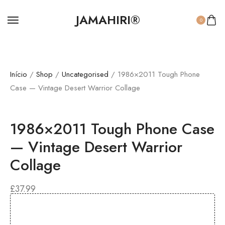
JAMAHIRI®
0
Início
/
Shop
/
Uncategorised
/ 1986×2011 Tough Phone
Case — Vintage Desert Warrior Collage
1986×2011 Tough Phone Case
— Vintage Desert Warrior
Collage
£
37.99