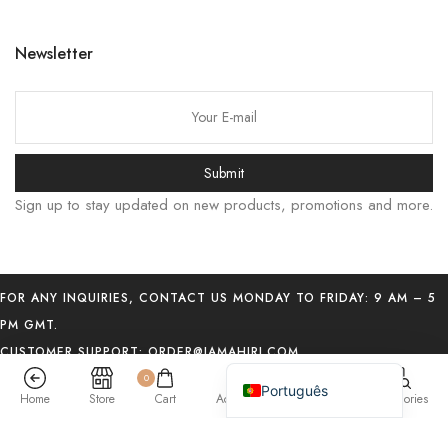
Bahasa Indonesia
Newsletter
简体中文
हिन्दी
اردو
Tiếng Việt
Submit
Italiano
Sign up to stay updated on new products, promotions and more.
Deutsch
Español
Français
FOR ANY INQUIRIES, CONTACT US MONDAY TO FRIDAY: 9 AM – 5
العربية
PM GMT.
CUSTOMER SUPPORT:
ORDER@JAMAHIRI.COM
English (UK)
acebook
Twitter
Spotify
0
Português
Home
Store
Cart
Account
Search
Categories
® 2016-2026
1986×2011 Tough Phone Case — Vintage Desert Warrior