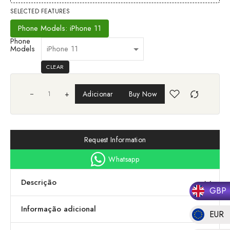
SELECTED FEATURES
Phone Models: iPhone 11
Phone
Models
CLEAR
+
Adicionar
Buy Now
Request Information
Whatsapp
Descrição
GBP
Informação adicional
EUR