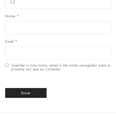
Nome
*
Email
*
Guardar o meu nome, email e site neste navegador para a
próxima vez que eu comentar.
한국어
日本語
বাংলা
Русский