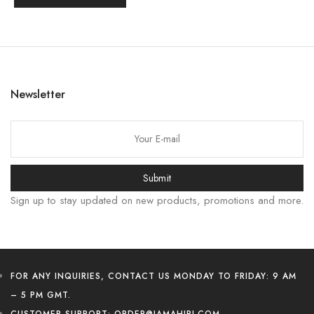
한국어
Newsletter
日本語
বাংলা
Bahasa Indonesia
简体中文
Submit
हिन्दी
Sign up to stay updated on new products, promotions and more.
اردو
Tiếng Việt
Português
FOR ANY INQUIRIES, CONTACT US MONDAY TO FRIDAY: 9 AM
Italiano
– 5 PM GMT.
Deutsch