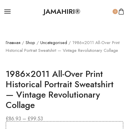
JAMAHIRI®
0
Главная
/
Shop
/
Uncategorised
/ 1986×2011 All-Over Print
Historical Portrait Sweatshirt — Vintage Revolutionary Collage
1986×2011 All-Over Print
Historical Portrait Sweatshirt
— Vintage Revolutionary
Collage
£
86.93
–
£
99.53