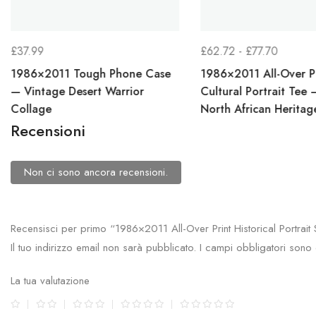
FASCIA
£
37.99
£
62.72
-
£
77.70
DI
1986×2011 Tough Phone Case
1986×2011 All-Over P
PREZZO
— Vintage Desert Warrior
Cultural Portrait Tee
Collage
North African Heritag
DA
Recensioni
£62.72
A
£77.70
Non ci sono ancora recensioni.
Recensisci per primo “1986×2011 All-Over Print Historical Portrait
Il tuo indirizzo email non sarà pubblicato.
I campi obbligatori sono
La tua valutazione