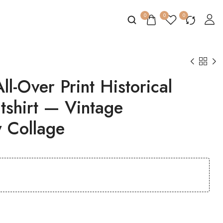
0
0
0
l-Over Print Historical
atshirt — Vintage
y Collage