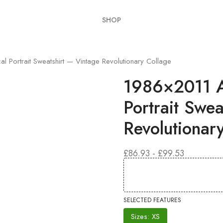
SHOP
al Portrait Sweatshirt — Vintage Revolutionary Collage
1986×2011 Al
Portrait Swe
Revolutionar
FASCIA
£
86.93
-
£
99.53
DI
PREZZO:
DA
£86.93
A
SELECTED FEATURES
£99.53
Sizes: XS