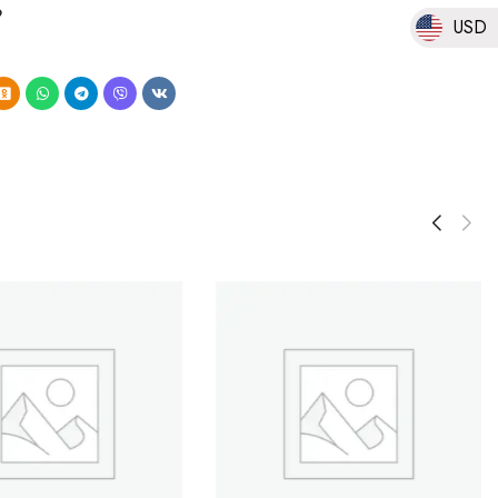
9
USD