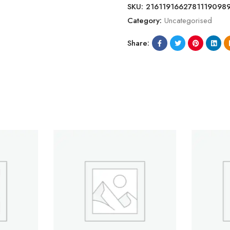
SKU:
2161191662781119098
Category:
Uncategorised
Share: