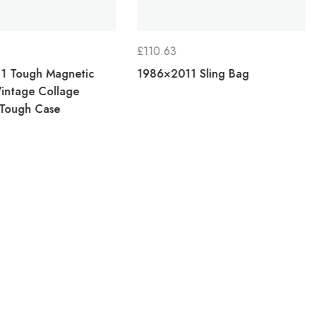
£
110.63
1 Tough Magnetic
1986×2011 Sling Bag
intage Collage
 Tough Case