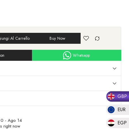
iungi Al Carrello
Buy Now
ion
Whatsapp
GBP
EUR
0 - Ago 14
EGP
s right now