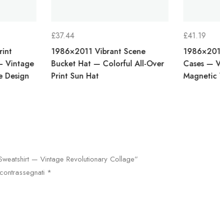
£
37.44
£
41.19
rint
1986×2011 Vibrant Scene
1986×201
:
 — Vintage
Bucket Hat — Colorful All-Over
Cases — V
e Design
Print Sun Hat
Magnetic
 Sweatshirt — Vintage Revolutionary Collage”
 contrassegnati
*