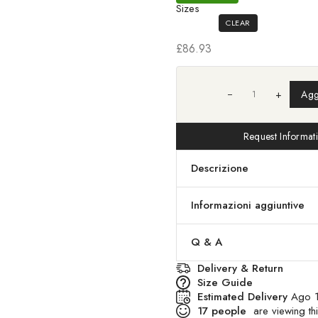
Sizes
CLEAR
£
86.93
+
Agg
Request Informat
Descrizione
Informazioni aggiuntive
Q & A
Delivery & Return
Size Guide
Estimated Delivery
Ago 1
17
people
are viewing thi