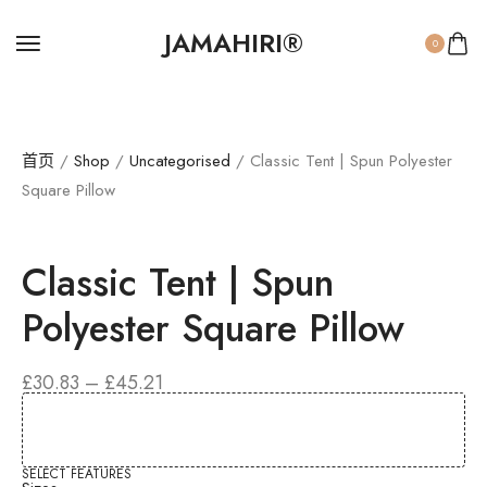
JAMAHIRI®
0
首页
/
Shop
/
Uncategorised
/ Classic Tent | Spun Polyester
Square Pillow
Classic Tent | Spun
Polyester Square Pillow
价
£
30.83
–
£
45.21
格
范
围：
£30.83
SELECT FEATURES
至