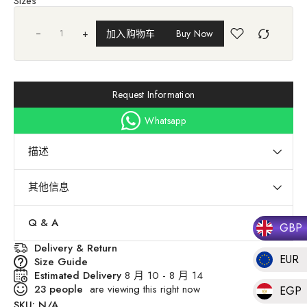
Sizes
£45.21
+
加入购物车
Buy Now
Request Information
Whatsapp
描述
其他信息
Q & A
GBP
Delivery & Return
EUR
Size Guide
Estimated Delivery
8 月 10 - 8 月 14
23
people
are viewing this right now
EGP
SKU:
N/A