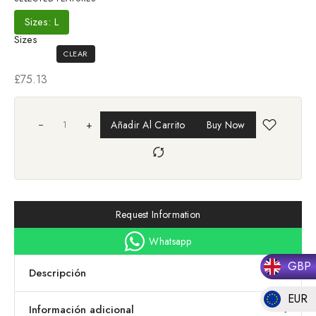
£80.75
Sizes: L
Sizes
CLEAR
£
75.13
+
Añadir Al Carrito
Buy Now
Request Information
Whatsapp
GBP
Descripción
EUR
Información adicional