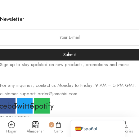
Русский
Bahasa Indonesia
Newsletter
简体中文
हिन्दी
اردو
Submit
Tiếng Việt
Sign up to stay updated on new products, promotions and more.
Português
Italiano
For any inquiries, contact us Monday to Friday: 9 AM – 5 PM GMT.
Deutsch
customer support:
order@jamahiri.com
Français
cebook
Twitter
Spotify
العربية
® 2016-2026
English (UK)
0
Español
Hogar
Almacenar
Carro
Cuenta
Buscar
Categorías