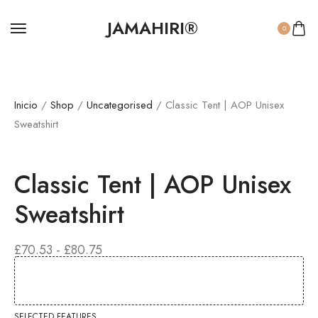
JAMAHIRI®
0
Inicio
/
Shop
/
Uncategorised
/ Classic Tent | AOP Unisex
Sweatshirt
Classic Tent | AOP Unisex
Sweatshirt
RANGO
£
70.53
-
£
80.75
DE
PRECIOS:
DESDE
£70.53
HASTA
SELECTED FEATURES